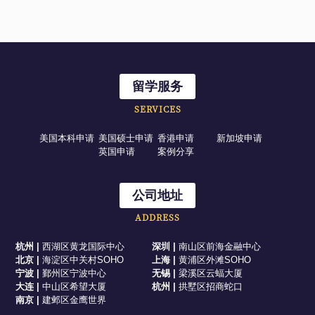
留学服务
SERVICES
美国本科申请
美国硕士申请
香港申请
新加坡申请
英国申请
案例分享
公司地址
ADDRESS
杭州
|
西湖区黄龙国际中心
深圳
|
南山区前海金融中心
北京
|
海淀区中关村SOHO
上海
|
黄浦区外滩SOHO
宁波
|
鄞州区宁波中心
无锡
|
梁溪区云蝠大厦
大连
|
中山区希望大厦
杭州
|
拱墅区招商蛇口
南京
|
建邺区金鹰世界