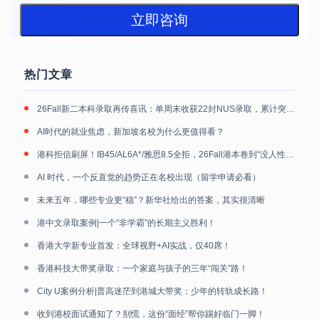
立即咨询
热门文章
26Fall新二本科录取再传喜讯：单周末收获22封NUS录取，累计突破40封
AI时代的就业焦虑，新加坡名校为什么更值得看？
港科拒信刷屏！IB45/AL6A*/雅思8.5全拒，26Fall港本卷到“没人性”！
AI 时代，一个反直觉的趋势正在名校出现（留学申请必看）
未来五年，哪些专业更“稳”？新华社给出的答案，其实很清晰
港中文录取案例|一个“非学霸”的长期主义胜利！
香港大学新专业首发：全球视野+AI实战，仅40席！
香港科技大带奖录取：一个家庭与孩子的三年“闯关”路！
City U案例分析|普高迷茫到港城大带奖：少年的转轨成长路！
收到港校面试通知了？别慌，这份“面经”帮你踢好临门一脚！