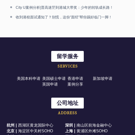
City U案例分析|普高迷茫到港城大带奖：少年的转轨成长路！
收到港校面试通知了？别慌，这份“面经”帮你踢好临门一脚！
留学服务
SERVICES
美国本科申请
美国硕士申请
香港申请
新加坡申请
英国申请
案例分享
公司地址
ADDRESS
杭州
|
西湖区黄龙国际中心
深圳
|
南山区前海金融中心
北京
|
海淀区中关村SOHO
上海
|
黄浦区外滩SOHO