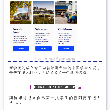
图源：新·阿德莱德大学官网
新学校的成立对于向往澳洲留学的中国学生来说，
未来在澳大利亚，无疑又多了一个新的选择。
ICON EDUCATION GROUP
期待即将迎来自己第一批学生的新阿德莱德大
学......