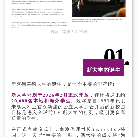
图源：南澳大学官网
01.
新大学的诞
生
新阿德莱德大学的诞生，是一个重要的里程碑!
新大学计划于2026年2月正式开放
，预计将迎来约
70,000名本地和海外学生
。这将是自1980年代以
来澳大利亚首次新建的公立大学。合并后的新校园
目标是进入全球前100所大学的行列，吸引更多高
质量的学生。
在正式启动仪式上，南澳代理州长Susan Close强
调，这一天是“重要的一步”，新大学的成立将“为