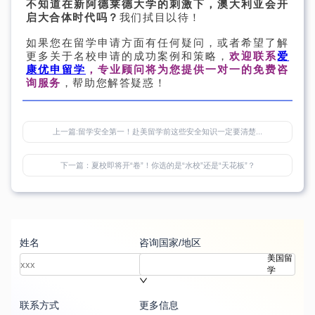
不知道在新阿德莱德大学的刺激下，澳大利亚会开
启大合体时代吗？
我们拭目以待！
如果您在留学申请方面有任何疑问，或者希望了解
更多关于名校申请的成功案例和策略，
欢迎联系
爱
康优申留学
，专业顾问将为您提供一对一的免费咨
询服务
，帮助您解答疑惑！
上一篇:
留学安全第一！赴美留学前这些安全知识一定要清楚...
下一篇：
夏校即将开“卷”！你选的是“水校”还是“天花板”？
姓名
咨询国家/地区
美国留
学
联系方式
更多信息