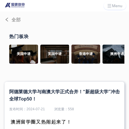
Menu
全部
热门板块
美国申请
英国申请
香港申请
澳洲申请
阿德莱德大学与南澳大学正式合并！“新超级大学”冲击
全球Top50！
发布时间：
2024-07-21
浏览量：
558
澳洲留学圈又热闹起来了！