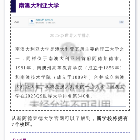
南澳大利亚大学
2025QS世界大学排名
南澳大利亚大学是澳大利亚五所主要的理工大学之
一，同样位于南澳大利亚州首府阿德莱德市。
1991年，南澳州高等教育学院（成立于1856年）
和南澳技术学院（成立于1889年）合并成立南澳
大利亚大学。学校是澳大利亚的一流大学，南澳大
学在2025QS世界大学排名第340名。
从新阿德莱德大学官网可以了解到，
新学校将拥有
7个校区。