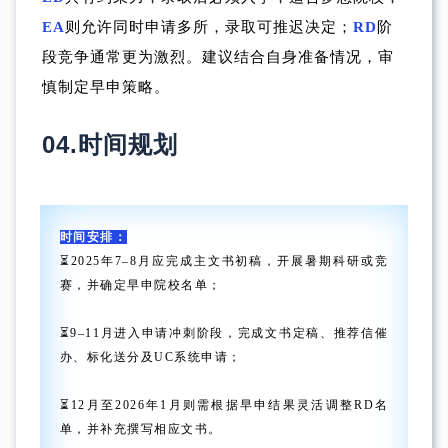
EA
则允许同时申请多所，录取可推迟决定；
RD
阶
段竞争通常更为激烈。建议结合自身准备情况，审
慎制定早申策略。
04.
时间规划
时间安排：
⏳2025年7–8月应完成主文书初稿，开展暑期科研或竞
赛，并确定早申院校名单；
⏳9–11月进入申请冲刺阶段，完成文书定稿、推荐信催
办、标化送分及UC系统申请；
⏳12月至2026年1月则需根据早申结果灵活调整RD名
单，并补充撰写相应文书。