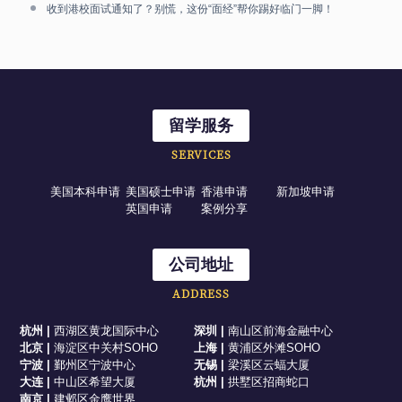
收到港校面试通知了？别慌，这份“面经”帮你踢好临门一脚！
留学服务
SERVICES
美国本科申请
美国硕士申请
香港申请
新加坡申请
英国申请
案例分享
公司地址
ADDRESS
杭州
|
西湖区黄龙国际中心
深圳
|
南山区前海金融中心
北京
|
海淀区中关村SOHO
上海
|
黄浦区外滩SOHO
宁波
|
鄞州区宁波中心
无锡
|
梁溪区云蝠大厦
大连
|
中山区希望大厦
杭州
|
拱墅区招商蛇口
南京
|
建邺区金鹰世界