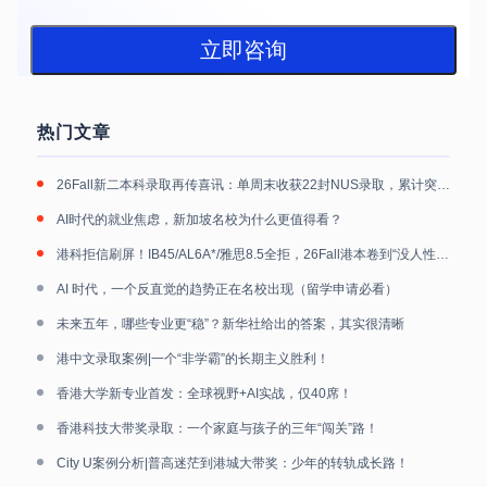
立即咨询
热门文章
26Fall新二本科录取再传喜讯：单周末收获22封NUS录取，累计突破40封
AI时代的就业焦虑，新加坡名校为什么更值得看？
港科拒信刷屏！IB45/AL6A*/雅思8.5全拒，26Fall港本卷到“没人性”！
AI 时代，一个反直觉的趋势正在名校出现（留学申请必看）
未来五年，哪些专业更“稳”？新华社给出的答案，其实很清晰
港中文录取案例|一个“非学霸”的长期主义胜利！
香港大学新专业首发：全球视野+AI实战，仅40席！
香港科技大带奖录取：一个家庭与孩子的三年“闯关”路！
City U案例分析|普高迷茫到港城大带奖：少年的转轨成长路！