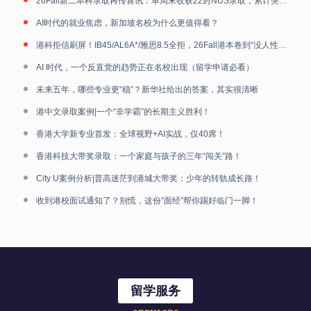
26Fall新二本科录取再传喜讯：单周末收获22封NUS录取，累计突破40封
AI时代的就业焦虑，新加坡名校为什么更值得看？
港科拒信刷屏！IB45/AL6A*/雅思8.5全拒，26Fall港本卷到“没人性”！
AI 时代，一个反直觉的趋势正在名校出现（留学申请必看）
未来五年，哪些专业更“稳”？新华社给出的答案，其实很清晰
港中文录取案例|一个“非学霸”的长期主义胜利！
香港大学新专业首发：全球视野+AI实战，仅40席！
香港科技大带奖录取：一个家庭与孩子的三年“闯关”路！
City U案例分析|普高迷茫到港城大带奖：少年的转轨成长路！
收到港校面试通知了？别慌，这份“面经”帮你踢好临门一脚！
留学服务