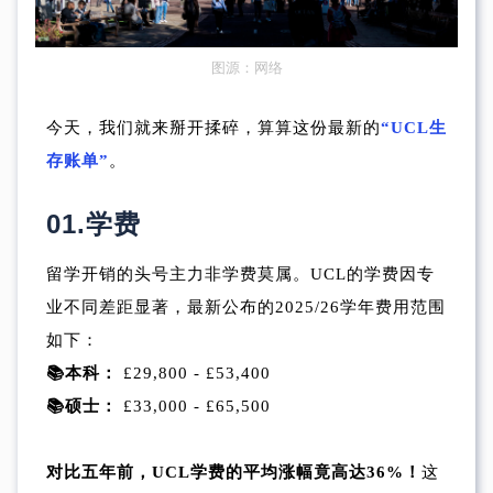
图源：网络
今天，我们就来掰开揉碎，算算这份最新的
“UCL生
存账单”
。
01.
学费
留学开销的头号主力非学费莫属。UCL的学费因专
业不同差距显著，最新公布的2025/26学年费用范围
如下：
📚本科：
£29,800 - £53,400
📚硕士：
£33,000 - £65,500
对比五年前，UCL学费的平均涨幅竟高达36%！
这