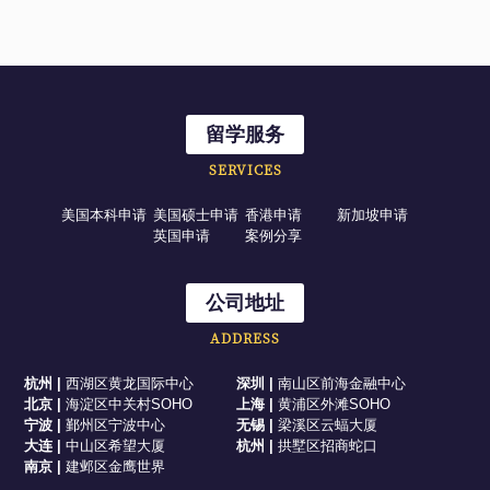
留学服务
SERVICES
美国本科申请
美国硕士申请
香港申请
新加坡申请
英国申请
案例分享
公司地址
ADDRESS
杭州
|
西湖区黄龙国际中心
深圳
|
南山区前海金融中心
北京
|
海淀区中关村SOHO
上海
|
黄浦区外滩SOHO
宁波
|
鄞州区宁波中心
无锡
|
梁溪区云蝠大厦
大连
|
中山区希望大厦
杭州
|
拱墅区招商蛇口
南京
|
建邺区金鹰世界