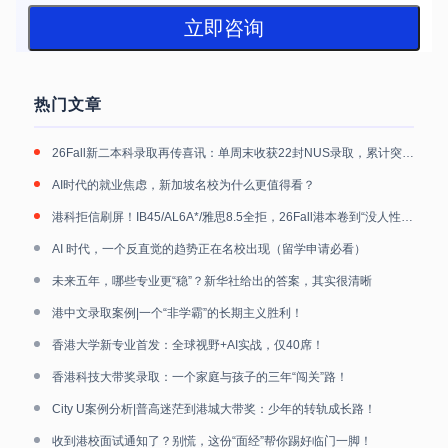
立即咨询
热门文章
26Fall新二本科录取再传喜讯：单周末收获22封NUS录取，累计突破40封
AI时代的就业焦虑，新加坡名校为什么更值得看？
港科拒信刷屏！IB45/AL6A*/雅思8.5全拒，26Fall港本卷到“没人性”！
AI 时代，一个反直觉的趋势正在名校出现（留学申请必看）
未来五年，哪些专业更“稳”？新华社给出的答案，其实很清晰
港中文录取案例|一个“非学霸”的长期主义胜利！
香港大学新专业首发：全球视野+AI实战，仅40席！
香港科技大带奖录取：一个家庭与孩子的三年“闯关”路！
City U案例分析|普高迷茫到港城大带奖：少年的转轨成长路！
收到港校面试通知了？别慌，这份“面经”帮你踢好临门一脚！