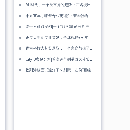
AI 时代，一个反直觉的趋势正在名校出现（留学申请必看）
未来五年，哪些专业更“稳”？新华社给出的答案，其实很清晰
港中文录取案例|一个“非学霸”的长期主义胜利！
香港大学新专业首发：全球视野+AI实战，仅40席！
香港科技大带奖录取：一个家庭与孩子的三年“闯关”路！
City U案例分析|普高迷茫到港城大带奖：少年的转轨成长路！
收到港校面试通知了？别慌，这份“面经”帮你踢好临门一脚！