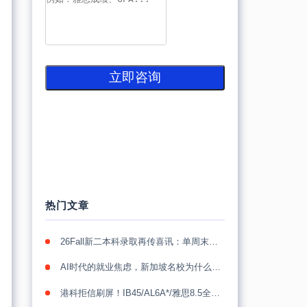
立即咨询
热门文章
26Fall新二本科录取再传喜讯：单周末收获22封NUS录取，累计突破40封
AI时代的就业焦虑，新加坡名校为什么更值得看？
港科拒信刷屏！IB45/AL6A*/雅思8.5全拒，26Fall港本卷到“没人性”！