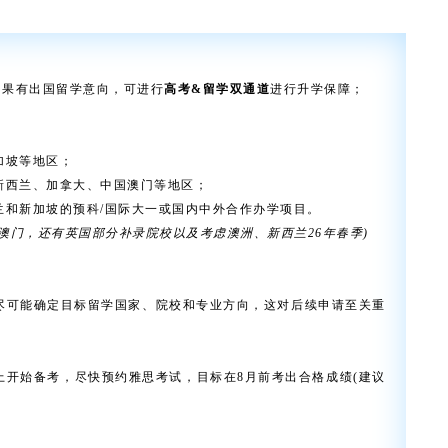
如果有出国留学意向，可进行
高考&留学双通道
进行升学保障；
加坡等地区；
新西兰、加拿大、中国澳门等地区；
兰和新加坡的预科/国际大一或国内中外合作办学项目。
、澳门，还有英国部分补录院校以及考虑澳洲、新西兰26年春季)
尽可能确定目标留学国家、院校和专业方向，这对后续申请至关重
；
上开始备考，尽快预约雅思考试，目标在8月前考出合格成绩(建议