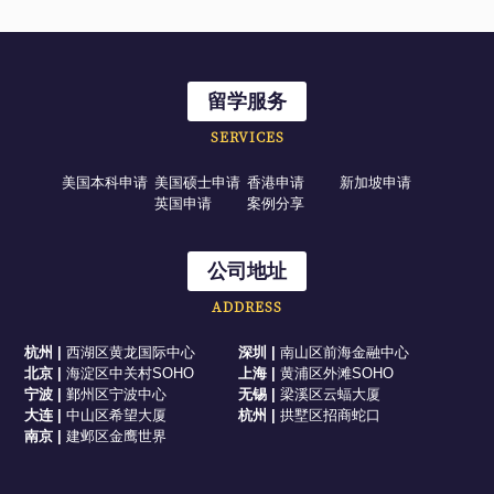
留学服务
SERVICES
美国本科申请
美国硕士申请
香港申请
新加坡申请
英国申请
案例分享
公司地址
ADDRESS
杭州
|
西湖区黄龙国际中心
深圳
|
南山区前海金融中心
北京
|
海淀区中关村SOHO
上海
|
黄浦区外滩SOHO
宁波
|
鄞州区宁波中心
无锡
|
梁溪区云蝠大厦
大连
|
中山区希望大厦
杭州
|
拱墅区招商蛇口
南京
|
建邺区金鹰世界