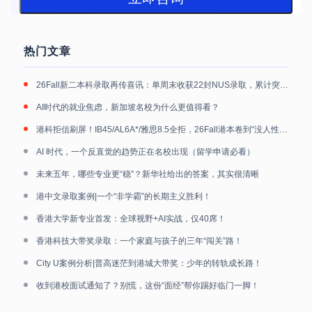
热门文章
26Fall新二本科录取再传喜讯：单周末收获22封NUS录取，累计突破40封
AI时代的就业焦虑，新加坡名校为什么更值得看？
港科拒信刷屏！IB45/AL6A*/雅思8.5全拒，26Fall港本卷到“没人性”！
AI 时代，一个反直觉的趋势正在名校出现（留学申请必看）
未来五年，哪些专业更“稳”？新华社给出的答案，其实很清晰
港中文录取案例|一个“非学霸”的长期主义胜利！
香港大学新专业首发：全球视野+AI实战，仅40席！
香港科技大带奖录取：一个家庭与孩子的三年“闯关”路！
City U案例分析|普高迷茫到港城大带奖：少年的转轨成长路！
收到港校面试通知了？别慌，这份“面经”帮你踢好临门一脚！