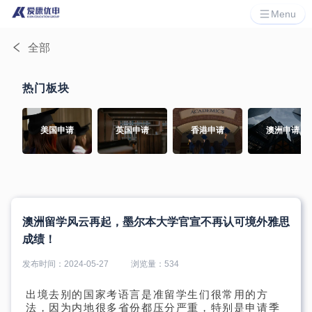
Menu
全部
热门板块
美国申请
英国申请
香港申请
澳洲申请
澳洲留学风云再起，墨尔本大学官宣不再认可境外雅思
成绩！
发布时间：
2024-05-27
浏览量：
534
出境去别的国家考语言是准留学生们很常用的方
法，因为内地很多省份都压分严重，特别是申请季