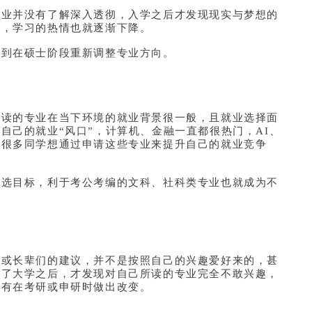
专业并没有了解深入透彻，入学之后才发现现实与梦想的
业，学习的热情也就逐渐下降。
想到在硕士阶段重新调整专业方向。
所读的专业在当下环境的就业背景很一般，且就业选择面
自己的就业“风口”，计算机、金融一直都很热门，AI、
有很多同学想通过申请这些专业来提升自己的就业竞争
首选目标，利于考公考编的文科、社科类专业也就成为不
母或长辈们的建议，并不是按照自己的兴趣爱好来的，甚
上了大学之后，才发现对自己所读的专业完全不敢兴趣，
只有在考研或申研时做出改变。