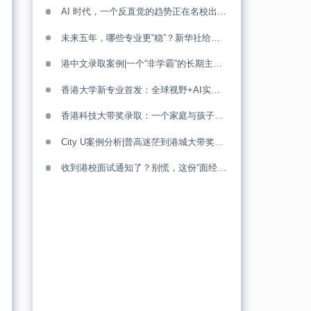
AI 时代，一个反直觉的趋势正在名校出现（留学申请必看）
未来五年，哪些专业更“稳”？新华社给出的答案，其实很清晰
港中文录取案例|一个“非学霸”的长期主义胜利！
香港大学新专业首发：全球视野+AI实战，仅40席！
香港科技大带奖录取：一个家庭与孩子的三年“闯关”路！
City U案例分析|普高迷茫到港城大带奖：少年的转轨成长路！
收到港校面试通知了？别慌，这份“面经”帮你踢好临门一脚！