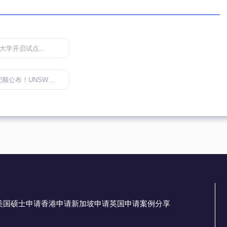
学开启试点...
NSW遭“针对”...
美国硕士申请
香港申请
新加坡申请
英国申请
案例分享