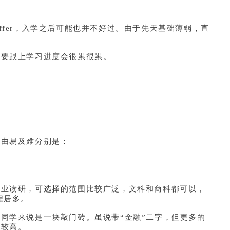
ffer，入学之后可能也并不好过。由于先天基础薄弱，直
。
想要跟上学习进度会很累很累。
，由易及难分别是：
专业读研，可选择的范围比较广泛，文科和商科都可以，
程居多。
同学来说是一块敲门砖。虽说带“金融”二字，但更多的
求较高。