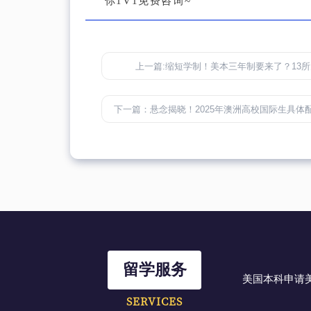
你1V1免费咨询~
上一篇:
缩短学制！美本三年制要来了？13所大
下一篇：
悬念揭晓！2025年澳洲高校国际生具体配额公布！U
留学服务
美国本科申请
SERVICES