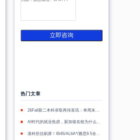
立即咨询
热门文章
26Fall新二本科录取再传喜讯：单周末收获22封NUS录取，累计突破40封
AI时代的就业焦虑，新加坡名校为什么更值得看？
港科拒信刷屏！IB45/AL6A*/雅思8.5全拒，26Fall港本卷到“没人性”！